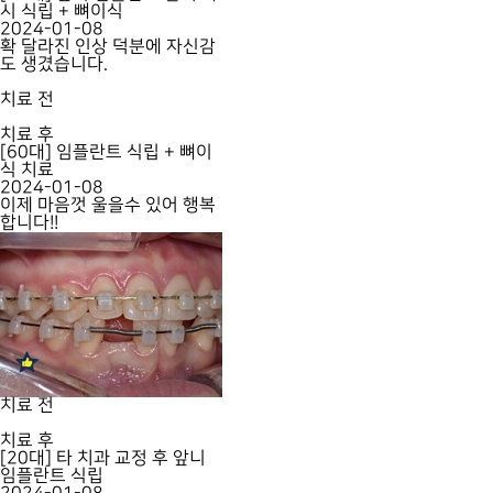
시 식립 + 뼈이식
2024-01-08
확 달라진 인상 덕분에 자신감
도 생겼습니다.
치료 전
치료 후
[60대] 임플란트 식립 + 뼈이
식 치료
2024-01-08
이제 마음껏 울을수 있어 행복
합니다!!
치료 전
치료 후
[20대] 타 치과 교정 후 앞니
임플란트 식립