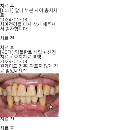
치료 후
[60대] 앞니 부분 사이 충치치
료
2024-01-08
치아건강을 다시 찾게 해주셔
서 감사합니다!
치료 전
치료 후
[40대] 임플란트 식립 + 신경
치료 + 충치치료 병행
2024-01-08
원가이드 강추! 아프지 않게 진
료 받았네요^^
치료 전
치료 후