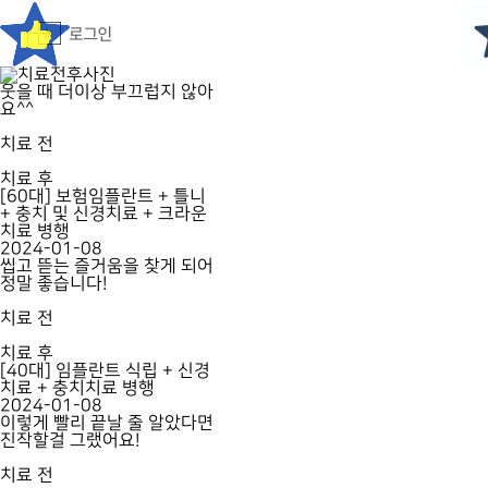
웃을 때 더이상 부끄럽지 않아
요^^
치료 전
치료 후
[60대] 보험임플란트 + 틀니
+ 충치 및 신경치료 + 크라운
치료 병행
2024-01-08
씹고 뜯는 즐거움을 찾게 되어
정말 좋습니다!
치료 전
치료 후
[40대] 임플란트 식립 + 신경
치료 + 충치치료 병행
2024-01-08
이렇게 빨리 끝날 줄 알았다면
진작할걸 그랬어요!
치료 전